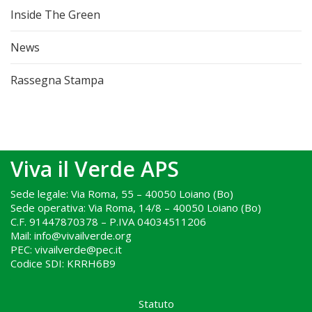
Inside The Green
News
Rassegna Stampa
Viva il Verde APS
Sede legale: Via Roma, 55 – 40050 Loiano (Bo)
Sede operativa: Via Roma, 14/8 – 40050 Loiano (Bo)
C.F. 91447870378 – P.IVA 04034511206
Mail: info@vivailverde.org
PEC: vivailverde@pec.it
Codice SDI: KRRH6B9
.
Statuto