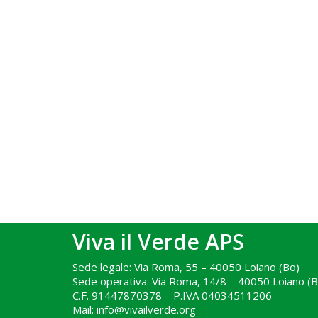
Viva il Verde APS
Sede legale: Via Roma, 55 – 40050 Loiano (Bo)
Sede operativa: Via Roma, 14/8 – 40050 Loiano (B
C.F. 91447870378 – P.IVA 04034511206
Mail: info@vivailverde.org