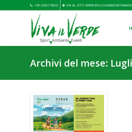
+39 3533176032
VAI AL SITO WWW.BOLOGNAMONTANAEVE
Archivi del mese: Lugl