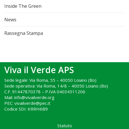
Inside The Green
News
Rassegna Stampa
Viva il Verde APS
Sede legale: Via Roma, 55 – 40050 Loiano (Bo)
Sede operativa: Via Roma, 14/8 – 40050 Loiano (Bo)
C.F. 91447870378 – P.IVA 04034511206
Mail: info@vivailverde.org
PEC: vivailverde@pec.it
Codice SDI: KRRH6B9
.
Statuto